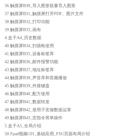
36.触摸屏B30_导入图形批量导入图形
37.触摸屏B31_触摸屏打开PDF、图片文件
38.触摸屏B32_打印功能
39.触摸屏B33_画布
4.盒子A4_历史数据
40.触摸屏B34_扫描枪使用
41.触摸屏B35_设备标签库
42.触摸屏B36_邮件报警功能
43.触摸屏B37_地址标签库
44.触摸屏B38_声音库和音频播放
45.触摸屏B39_外接键盘
46.触摸屏B40_配方使用
47.触摸屏B41_数据转发
48.触摸屏B42_使用子宏做数据运算
49.触摸屏B43_宏指令简单操作
5.盒子A5_全局介绍
50.Fpad视频C01_基础应用_FSU页面布局介绍