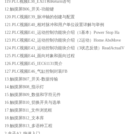
119.PLC视频E38_EXIT和Return语句
12.触摸屏B06_开关-功能键
120.PLC视频E39_脉冲轴的创建与配置
121.PLC视频E40_相对脉冲和用户单位设置详解与举例
122.PLC视频E41_运动控制功能块介绍（1基本）Power Stop Ha
123.PLC视频E42_运动控制功能块介绍（2运动）Home AbsMove
124.PLC视频E43_运动控制功能块介绍（3状态反馈）ReadActualV
125.PLC视频E44_面向对象和面向过程
126.PLC视频E45_IEC61131简介
127.PLC视频E46_气缸控制封装FB
13.触摸屏B07_开关-数据传输
14.触摸屏B08_指示灯
15.触摸屏B09_数值和字符元件
16.触摸屏B10_切换开关与选单
17.触摸屏B11_文件浏览框
18.触摸屏B12_文本库
19.触摸屏B13_多语种工程
2.盒子A2_快速入门