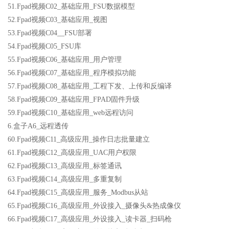
51.Fpad视频C02_基础应用_FSU数据模型
52.Fpad视频C03_基础应用_视图
53.Fpad视频C04__FSU部署
54.Fpad视频C05_FSU库
55.Fpad视频C06_基础应用_用户管理
56.Fpad视频C07_基础应用_程序模拟功能
57.Fpad视频C08_基础应用_工程下发、上传和反编译
58.Fpad视频C09_基础应用_FPAD固件升级
59.Fpad视频C10_基础应用_web远程访问
6.盒子A6_远程透传
60.Fpad视频C11_高级应用_操作日志批量建立
61.Fpad视频C12_高级应用_UAC用户权限
62.Fpad视频C13_高级应用_标签通讯
63.Fpad视频C14_高级应用_多重复制
64.Fpad视频C15_高级应用_服务_Modbus从站
65.Fpad视频C16_高级应用_外设接入_摄像头&热成像仪
66.Fpad视频C17_高级应用_外设接入_读卡器_扫码枪