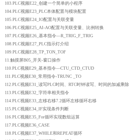
103.PLC视频E22_创建一个简单的小程序
104.PLC视频E23_PLC本体配置与模块配置
105.PLC视频E24_IO配置与关联变量
106.PLC视频E25_AI-AO配置与关联变量、比例转换
107.PLC视频E26_基本指令—R_TRIG_F_TRIG
108.PLC视频E27_PLC指示灯介绍
109.PLC视频E28_TP_TON_TOF
11.触摸屏B05_开关-窗口操作
110.PLC视频E29_基本指令—CTU_CTD_CTUD
111.PLC视频E30_常用指令-TRUNC _TO
112.PLC视频E31_读写PLC时间、RTC时钟读写、时间的加减乘除
113.PLC视频E32_字符串相关指令
114.PLC视频E33_左移右移7.2循环左移循环右移
115.PLC视频E34_IF实现条件判断
116.PLC视频E35_For循环实现数组运算
117.PLC视频E36_CASE
118.PLC视频E37_WHILE和REPEAT循环