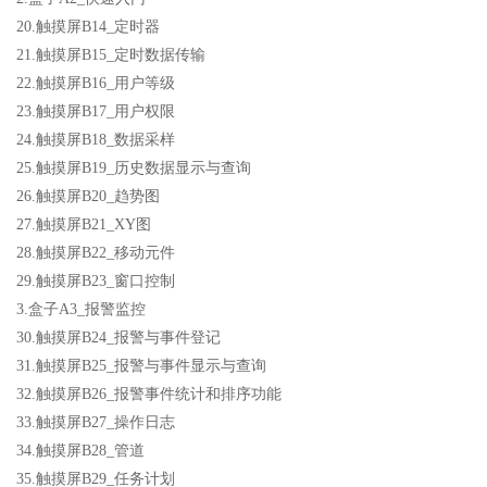
20.触摸屏B14_定时器
21.触摸屏B15_定时数据传输
22.触摸屏B16_用户等级
23.触摸屏B17_用户权限
24.触摸屏B18_数据采样
25.触摸屏B19_历史数据显示与查询
26.触摸屏B20_趋势图
27.触摸屏B21_XY图
28.触摸屏B22_移动元件
29.触摸屏B23_窗口控制
3.盒子A3_报警监控
30.触摸屏B24_报警与事件登记
31.触摸屏B25_报警与事件显示与查询
32.触摸屏B26_报警事件统计和排序功能
33.触摸屏B27_操作日志
34.触摸屏B28_管道
35.触摸屏B29_任务计划