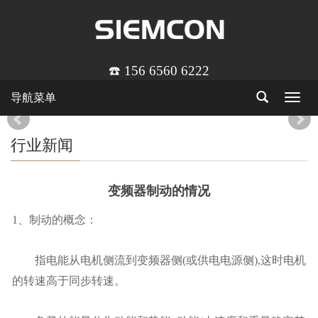
☎️ 156 6560 6222
导航菜单
Toggle
navigat
行业新闻
变频器制动的情况
1、制动的概念：
指电能从电机侧流到变频器侧(或供电电源侧),这时电机
的转速高于同步转速。